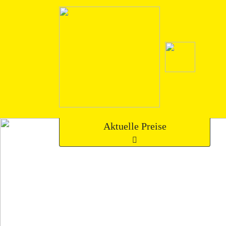
Aktuelle Preise
9
Diesel
208
€
9
Super E10
201
€
9
Super
207
€
9
Speed Tec Super plus
227
€
9
Super plus
218
€
9
HVO 100 Diesel
213
€
Maßgebend ist der Preis an der Zapfsäule