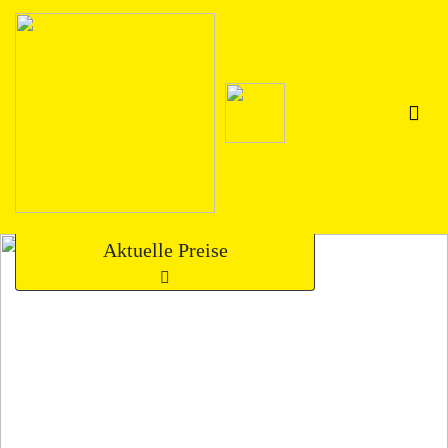
Aktuelle Preise
9
Diesel
208
€
9
Super E10
200
€
9
Super
206
€
9
Speed Tec Super plus
226
€
9
Super plus
217
€
9
HVO 100 Diesel
213
€
Maßgebend ist der Preis an der Zapfsäule